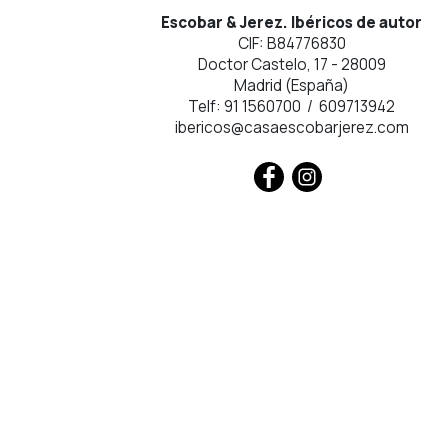
Escobar & Jerez. Ibéricos de autor
CIF: B84776830
Doctor Castelo, 17 - 28009
Madrid (España)
Telf: 91 1560700 / 609713942
ibericos@casaescobarjerez.com