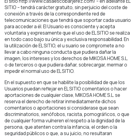
El sitio http://www.casaescobarjerez.com/ – en adelante EL
SITIO – tendrá carácter gratuito, sin perjuicio del coste de
conexión a través de la correspondiente red de
telecomunicaciones que tendrá que soportar cada usuario
para acceder a él. El Usuario es consciente y acepta
voluntaria y expresamente que el uso de EL SITIO se realiza
en todo caso bajo su única y exclusiva responsabilidad. En
la utilización de EL SITIO, el u suario se compromete a no
llevar a cabo ninguna conducta que pudiera dañar la
imagen, los intereses y los derechos de MIKOSA HOME S.L.
o de terceros o que pudiera dañar, sobrecargar, mermar o
impedir el normal uso de EL SITIO.
En el supuesto en que se habilite la posibilidad de que los
Usuarios puedan reflejar en EL SITIO comentarios o hacer
aportaciones de cualquier clase, MIKOSA HOME S.L. se
reserva el derecho de retirar inmediatamente dichos
comentarios o aportaciones si considerase que sean
discriminatorios, xenófobos, racista, pornográficos, o que
de cualquier forma vulneren el respeto a la dignidad de la
persona, que atenten contra la infancia, el orden o la
seguridad públicos o que, a su juicio, no resultaran