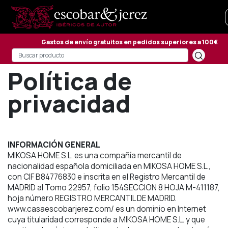
Gastos de envío gratuitos en pedidos superiores a 100€
Política de
privacidad
INFORMACIÓN GENERAL
MIKOSA HOME S.L. es una compañía mercantil de
nacionalidad española domiciliada en MIKOSA HOME S.L.,
con CIF B84776830 e inscrita en el Registro Mercantil de
MADRID al Tomo 22957, folio 154SECCION 8 HOJA M-411187,
hoja número REGISTRO MERCANTIL DE MADRID.
www.casaescobarjerez.com/ es un dominio en Internet
cuya titularidad corresponde a MIKOSA HOME S.L. y que