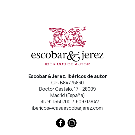
Escobar & Jerez. Ibéricos de autor
CIF: B84776830
Doctor Castelo, 17 - 28009
Madrid (España)
Telf: 91 1560700 / 609713942
ibericos@casaescobarjerez.com