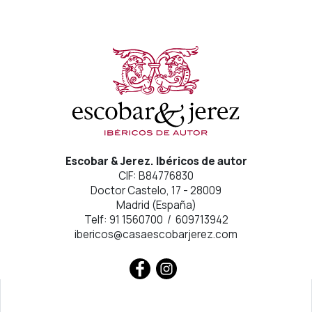
Escobar & Jerez. Ibéricos de autor
CIF: B84776830
Doctor Castelo, 17 - 28009
Madrid (España)
Telf: 91 1560700 / 609713942
ibericos@casaescobarjerez.com