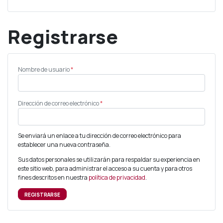
Registrarse
Obligatorio
Nombre de usuario
*
Obligatorio
Dirección de correo electrónico
*
Se enviará un enlace a tu dirección de correo electrónico para
establecer una nueva contraseña.
Sus datos personales se utilizarán para respaldar su experiencia en
este sitio web, para administrar el acceso a su cuenta y para otros
fines descritos en nuestra
política de privacidad
.
REGISTRARSE