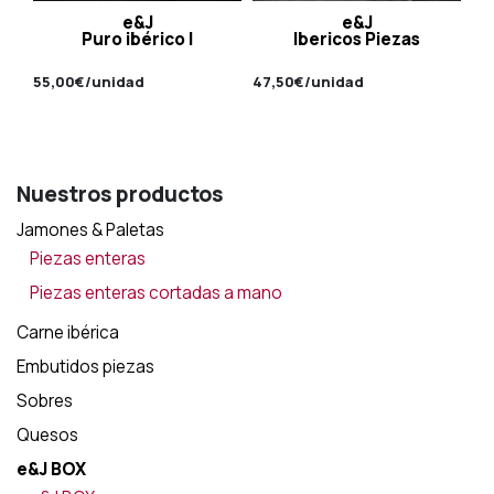
e&J
e&J
Puro ibérico I
Ibericos Piezas
55,00
€
/unidad
47,50
€
/unidad
Nuestros productos
Jamones & Paletas
Piezas enteras
Piezas enteras cortadas a mano
Carne ibérica
Embutidos piezas
Sobres
Quesos
e&J BOX