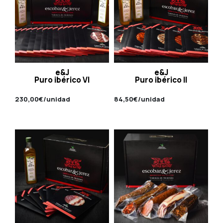
e&J
e&J
Puro ibérico VI
Puro ibérico II
230,00
€
/unidad
84,50
€
/unidad