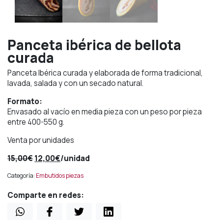
Panceta ibérica de bellota
curada
Panceta Ibérica curada y elaborada de forma tradicional,
lavada, salada y con un secado natural.
Formato:
Envasado al vacío en media pieza con un peso por pieza
entre 400-550 g.
Venta por unidades
El
El
15,00
€
12,00
€
/unidad
precio
precio
Categoría:
Embutidos piezas
original
actual
era:
es:
Comparte en redes:
15,00€.
12,00€.