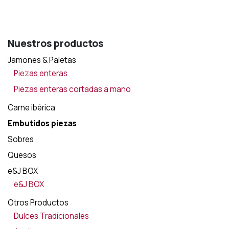
precio
precio
original
actual
era:
es:
15,00€.
12,50€.
Nuestros productos
Jamones & Paletas
Piezas enteras
Piezas enteras cortadas a mano
Carne ibérica
Embutidos piezas
Sobres
Quesos
e&J BOX
e&J BOX
Otros Productos
Dulces Tradicionales