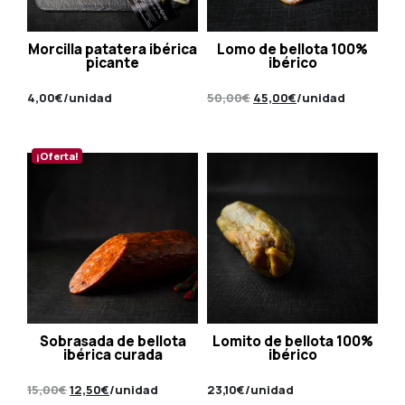
Morcilla patatera ibérica
Lomo de bellota 100%
picante
ibérico
El
El
4,00
€
/unidad
50,00
€
45,00
€
/unidad
precio
precio
original
actual
era:
es:
¡Oferta!
50,00€.
45,00€.
Sobrasada de bellota
Lomito de bellota 100%
ibérica curada
ibérico
El
El
15,00
€
12,50
€
/unidad
23,10
€
/unidad