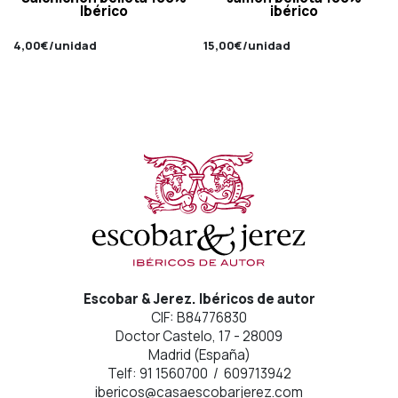
Ibérico
ibérico
4,00
€
/unidad
15,00
€
/unidad
Escobar & Jerez. Ibéricos de autor
CIF: B84776830
Doctor Castelo, 17 - 28009
Madrid (España)
Telf: 91 1560700 / 609713942
ibericos@casaescobarjerez.com