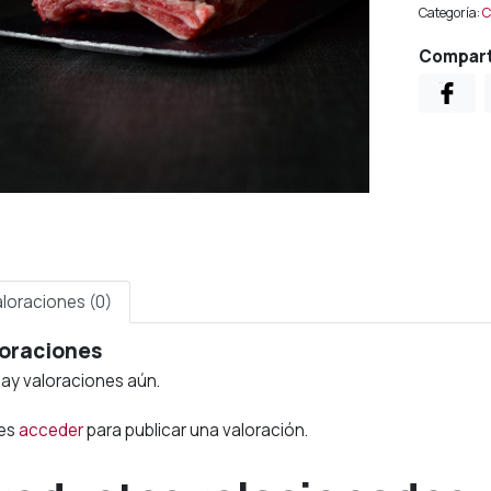
Categoría:
C
o
e
Compart
1
aloraciones (0)
oraciones
ay valoraciones aún.
es
acceder
para publicar una valoración.