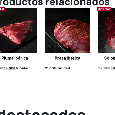
roductos relacionados
ta!
¡Oferta!
Pluma Ibérica
Presa Ibérica
Solom
El
El
El
0
€
19,00
€
/unidad
21,00
€
/unidad
22,00
€
19
precio
precio
pr
original
actual
or
era:
es:
er
21,00€.
19,00€.
22
 destacados