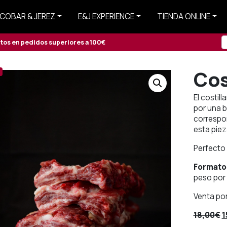
COBAR & JEREZ
E&J EXPERIENCE
TIENDA ONLINE
itos en pedidos superiores a 100€
Cos
!
El costil
por una b
correspon
esta piez
Perfecto 
Formato
peso por 
Venta po
E
18,00
€
1
p