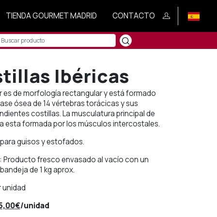
TIENDA GOURMET MADRID
CONTACTO
tillas Ibéricas
lar es de morfología rectangular y está formado
ase ósea de 14 vértebras torácicas y sus
dientes costillas. La musculatura principal de
a esta formada por los músculos intercostales.
para guisos y estofados.
: Producto fresco envasado al vacío con un
bandeja de 1 kg aprox.
r unidad
l
El
5,00
€
/unidad
recio
precio