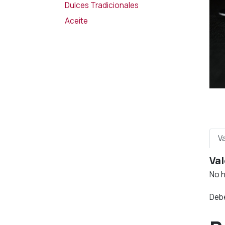
Dulces Tradicionales
Aceite
V
Val
No h
Deb