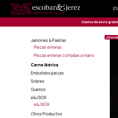
ES
Gastos de envío gratu
¡Oferta
Jamones & Paletas
Piezas enteras
Piezas enteras cortadas a mano
Carne ibérica
Embutidos piezas
Sobres
Quesos
e&J BOX
e&J BOX
Otros Productos