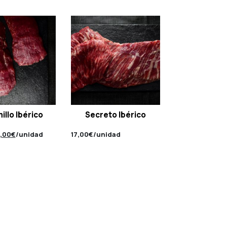
illo Ibérico
Secreto Ibérico
El
,00
€
/unidad
17,00
€
/unidad
ecio
precio
iginal
actual
a:
es:
,00€.
19,00€.