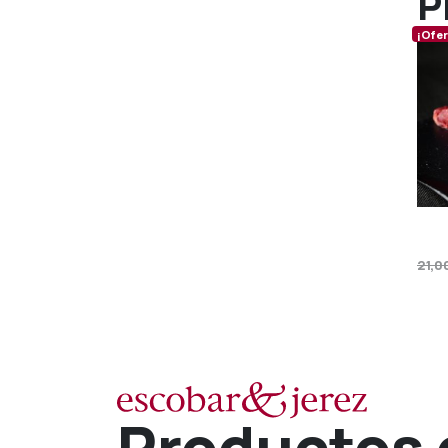
P
¡Ofer
21,0
Productos